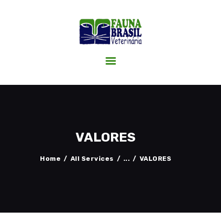
HOME
A CLÍNICA
SERVIÇOS
CIRURGIAS
BLOG FAUNA
CONTATO
VALORES
Home
All Services
...
VALORES