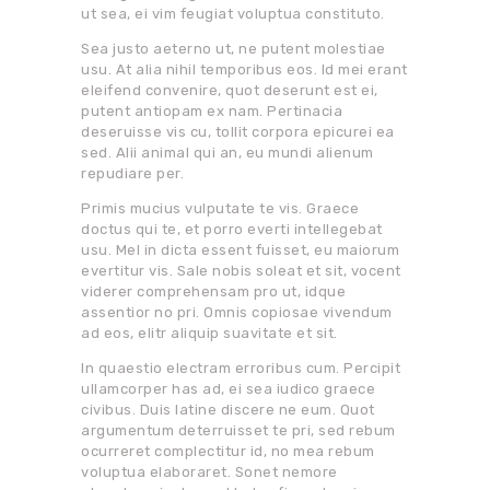
ut sea, ei vim feugiat voluptua constituto.
Sea justo aeterno ut, ne putent molestiae
usu. At alia nihil temporibus eos. Id mei erant
eleifend convenire, quot deserunt est ei,
putent antiopam ex nam. Pertinacia
deseruisse vis cu, tollit corpora epicurei ea
sed. Alii animal qui an, eu mundi alienum
repudiare per.
Primis mucius vulputate te vis. Graece
doctus qui te, et porro everti intellegebat
usu. Mel in dicta essent fuisset, eu maiorum
evertitur vis. Sale nobis soleat et sit, vocent
viderer comprehensam pro ut, idque
assentior no pri. Omnis copiosae vivendum
ad eos, elitr aliquip suavitate et sit.
In quaestio electram erroribus cum. Percipit
ullamcorper has ad, ei sea iudico graece
civibus. Duis latine discere ne eum. Quot
argumentum deterruisset te pri, sed rebum
ocurreret complectitur id, no mea rebum
voluptua elaboraret. Sonet nemore