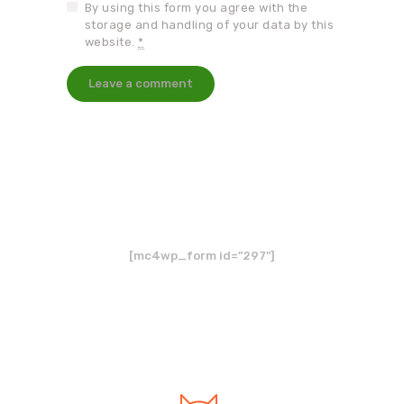
By using this form you agree with the
storage and handling of your data by this
website.
*
Inscreva-se na
Newsletter
[mc4wp_form id="297"]