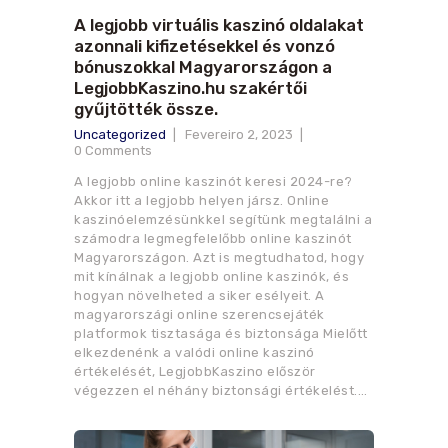
A legjobb virtuális kaszinó oldalakat
azonnali kifizetésekkel és vonzó
bónuszokkal Magyarországon a
LegjobbKaszino.hu szakértői
gyűjtötték össze.
Uncategorized
Fevereiro 2, 2023
0
Comments
A legjobb online kaszinót keresi 2024-re?
Akkor itt a legjobb helyen jársz. Online
kaszinóelemzésünkkel segítünk megtalálni a
számodra legmegfelelőbb online kaszinót
Magyarországon. Azt is megtudhatod, hogy
mit kínálnak a legjobb online kaszinók, és
hogyan növelheted a siker esélyeit. A
magyarországi online szerencsejáték
platformok tisztasága és biztonsága Mielőtt
elkezdenénk a valódi online kaszinó
értékelését, LegjobbKaszino először
végezzen el néhány biztonsági értékelést.…