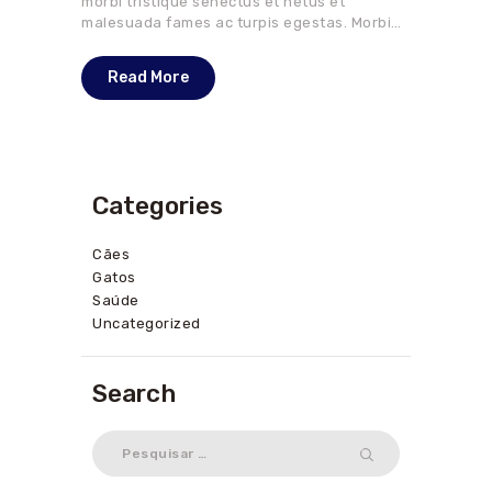
morbi tristique senectus et netus et
malesuada fames ac turpis egestas. Morbi…
Read More
Categories
Cães
Gatos
Saúde
Uncategorized
Search
Pesquisar
por: