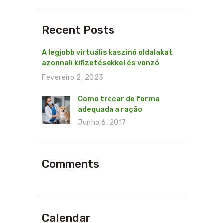
Recent Posts
A legjobb virtuális kaszinó oldalakat
azonnali kifizetésekkel és vonzó
bónuszokkal Magyarországon a
Fevereiro 2, 2023
LegjobbKaszino.hu szakértői
gyűjtötték össze.
Como trocar de forma
adequada a ração
Junho 6, 2017
Comments
Calendar